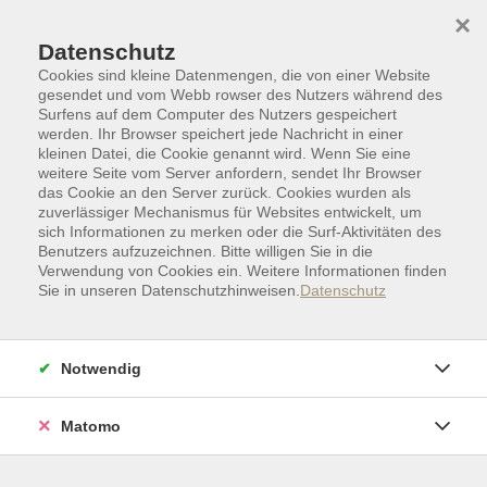
Skip to main content
Skip to page footer
×
Datenschutz
Cookies sind kleine Datenmengen, die von einer Website
gesendet und vom Webb rowser des Nutzers während des
Surfens auf dem Computer des Nutzers gespeichert
werden. Ihr Browser speichert jede Nachricht in einer
kleinen Datei, die Cookie genannt wird. Wenn Sie eine
weitere Seite vom Server anfordern, sendet Ihr Browser
das Cookie an den Server zurück. Cookies wurden als
zuverlässiger Mechanismus für Websites entwickelt, um
sich Informationen zu merken oder die Surf-Aktivitäten des
Benutzers aufzuzeichnen. Bitte willigen Sie in die
Verwendung von Cookies ein. Weitere Informationen finden
Sie in unseren Datenschutzhinweisen.
Datenschutz
Kunst | Kultur
Plastisches Gestalten I Kunsthandwerk
Notwendig
Goldschmieden
Anfänger:innen und Fortgeschrittene
Matomo
Wir erlernen oder verfeinern ein Handwerk!
Willkommen an alle Schmuckliebhaber:innen, ob mit