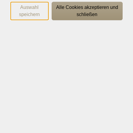
oder ohne Vorkenntnisse. Anfangs werden in unserer
Auswahl
Alle Cookies akzeptieren und
Hobbywerkstatt Grundkenntnisse im Sägen, Feilen,
speichern
schließen
Biegen, Löten etc. vermittelt.
Zuerst in Messing (Material wird gestellt), später in
Silber. Am Ende des Kurses halten die
Teilnehmer:innen ein eigen gestaltetes und
gefertigtes Schmuckstück in den Händen!
Das Edelmetall kann entweder über die Dozentin oder
selbst bestellt/mitgebracht werden.
Wichtige Hinweise
Bitte mitbringen: feinmotorisches Geschick,
Zeichenmaterial, eigene Ideen.