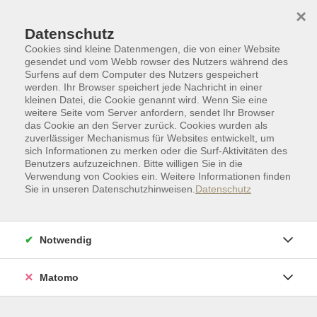
Skip to main content
Skip to page footer
×
Datenschutz
Cookies sind kleine Datenmengen, die von einer Website
gesendet und vom Webb rowser des Nutzers während des
Surfens auf dem Computer des Nutzers gespeichert
werden. Ihr Browser speichert jede Nachricht in einer
kleinen Datei, die Cookie genannt wird. Wenn Sie eine
weitere Seite vom Server anfordern, sendet Ihr Browser
das Cookie an den Server zurück. Cookies wurden als
zuverlässiger Mechanismus für Websites entwickelt, um
sich Informationen zu merken oder die Surf-Aktivitäten des
Benutzers aufzuzeichnen. Bitte willigen Sie in die
Verwendung von Cookies ein. Weitere Informationen finden
Sie in unseren Datenschutzhinweisen.
Datenschutz
Zielgruppen I Sonderkategorien
Lesungen
Lesungen
Notwendig
Filter
Matomo