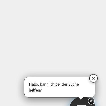
Medien | EDV | Digitales
Beruf | Schule | Grundbildung
Sprachen
Deutsch als Zweitsprache
Psychologie | Pädagogik | Kommunikation
Politik | Gesellschaft | Umwelt
Instagram
Facebook
LinkedIn