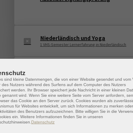
Niederländisch und Yoga
1 VHS-Semester Lernerfahrung in Niederländisch
"Einfach souverän! -
Persönlichkeitsentwicklung für
enschutz
Frauen"
es sind kleine Datenmengen, die von einer Website gesendet und vo
r des Nutzers während des Surfens auf dem Computer des Nutzers
chert werden. Ihr Browser speichert jede Nachricht in einer kleinen Dat
 genannt wird. Wenn Sie eine weitere Seite vom Server anfordern, se
Integrationskurs Deutsch für geri
owser das Cookie an den Server zurück. Cookies wurden als zuverlässi
ismus für Websites entwickelt, um sich Informationen zu merken oder
Literalisierte A1-B1
ktivitäten des Benutzers aufzuzeichnen. Bitte willigen Sie in die Verwe
okies ein. Weitere Informationen finden Sie in unseren
schutzhinweisen.
Datenschutz
Japanisch Ferienkurs für