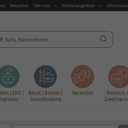
ite
Aktuelles
Über uns
Stellenangebote
Informati
Submenu for "Über uns"
Submenu for "
ien | EDV |
Beruf | Schule |
Sprachen
Deutsch 
Digitales
Grundbildung
Zweitspra